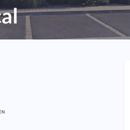
al
EN