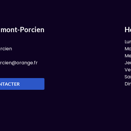
umont-Porcien
H
Lu
rcien
Ma
Me
rcien@orange.fr
Je
Ve
Sa
Di
NTACTER