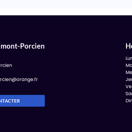
umont-Porcien
H
Lu
rcien
Ma
Me
rcien@orange.fr
Je
Ve
Sa
Di
NTACTER