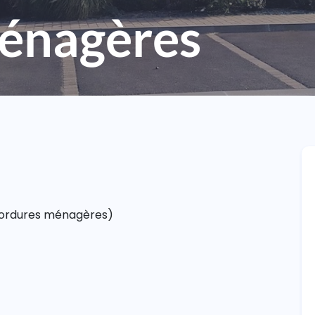
énagères
 ordures ménagères)