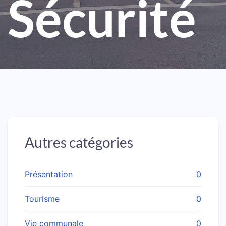
Sécurité
Autres catégories
Présentation
0
Tourisme
0
Vie communale
0